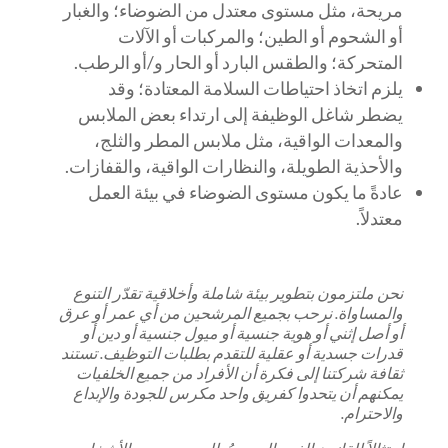
مريحة، مثل مستوى معتدل من الضوضاء؛ والغبار
أو الشحوم أو الطين؛ والمركبات أو الآلات
المتحركة؛ والطقس البارد أو الحار و/أو الرطب.
يلزم اتخاذ احتياطات السلامة المعتادة؛ وقد
يضطر شاغل الوظيفة إلى ارتداء بعض الملابس
والمعدات الواقية، مثل ملابس المطر والثلج،
والأحذية الطويلة، والنظارات الواقية، والقفازات.
عادةً ما يكون مستوى الضوضاء في بيئة العمل
معتدلاً.
نحن ملتزمون بتطوير بيئة شاملة وأخلاقية تقدّر التنوع
والمساواة. نرحب بجميع المرشحين من أي عمر أو عرق
أو أصل إثني أو هوية جنسية أو ميول جنسية أو دين أو
قدرات جسدية أو عقلية للتقدم بطلبات التوظيف. تستند
ثقافة شركتنا إلى فكرة أن الأفراد من جميع الخلفيات
يمكنهم أن يتحدوا كفريق واحد مكرس للجودة والإبداع
والاحترام.