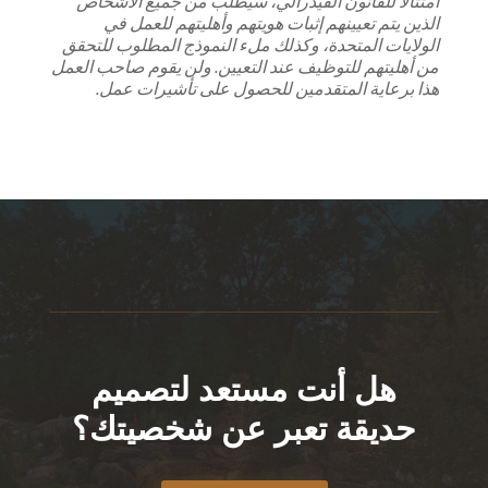
امتثالاً للقانون الفيدرالي، سيُطلب من جميع الأشخاص
الذين يتم تعيينهم إثبات هويتهم وأهليتهم للعمل في
الولايات المتحدة، وكذلك ملء النموذج المطلوب للتحقق
من أهليتهم للتوظيف عند التعيين. ولن يقوم صاحب العمل
هذا برعاية المتقدمين للحصول على تأشيرات عمل.
هل أنت مستعد لتصميم
حديقة تعبر عن شخصيتك؟