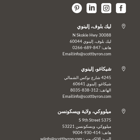




ليك بلوف، إلينوي

30088 N Skokie Hwy
ليك بلوف، إلينوي 60044
هاتف: 847-689-0266
Email:info@scottbyron.com
شيكاغو، إلينوي

4245 شارع نوكس الشمالي
شيكاغو، إلينوي 60641
الهاتف: 312-838-8035
Email:info@scottbyron.com
ميلووكي، ولاية ويسكونسن

5375 S 9th Street
ميلووكي، ويسكونسن 53221
هاتف: 414-930-9004
البريد الإلكتروني:
wiinfo@scottbyron.com