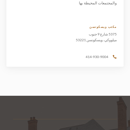
والمجتمعات المحيطة بها
مكتب ويسكونسن
5375 شارع 9 جنوب
ميلووكي، ويسكونسن 53221
414-930-9004
