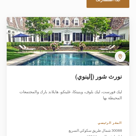
نورث شور (إلينوي)
ليك فورست، ليك بلوف، وينيتكا، غلينكو، هايلاند بارك والمجتمعات
المحيطة بها
المقر الرئيسي
30088 شمال طريق سكوكي السريع