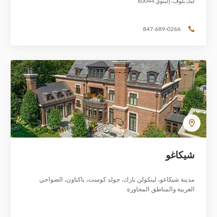
ليك بلوف، إلينوي 60044
847-689-0266

شيكاغو
مدينة شيكاغو، لينكولن بارك، جولد كوست، باكتاون، الضواحي
الغربية والمناطق المجاورة