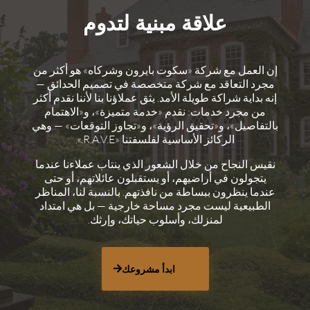
علاقة مبنية لتدوم
إن العمل مع شركة «سكوت بايرون وشركاه» هو أكثر من
مجرد التعاقد مع شركة متخصصة في تصميم الحدائق —
إنه بداية شراكة طويلة الأمد. يثق عملاؤنا بنا لأننا نقدم أكثر
من مجرد خدمات: نقدم «خدمة متميزة»، و«الاهتمام
بالتفاصيل»، و«تحقيق الرؤية»، و«تجاوز التوقعات» — وهي
الركائز الأساسية لفلسفتنا «R.A.V.E.».
نقيس النجاح من خلال الشعور الذي ينتاب عملاءنا عندما
يتجولون في أراضيهم، أو يستقبلون عائلاتهم، أو حتى
عندما ينظرون ببساطة من نافذتهم. بالنسبة لنا، المناظر
الطبيعية ليست مجرد مساحة خارجية — بل هي امتداد
لمنزلك، وأسلوب حياتك، وإرثك.
ابدأ مشروعك