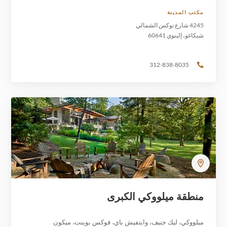
مكتب المدينة
4245 شارع نوكس الشمالي
شيكاغو، إلينوي 60641
312-838-8035

منطقة ميلووكي الكبرى
ميلووكي، ليك جنيف، وايتفيش باي، فوكس بوينت، ميكون