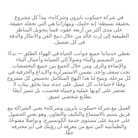
في شركة «سكوت بايرون وشركاه»، يبدأ كل مشروع
بحقيقة بسيطة: إنه حلمك، ومهاراتنا هي التي تجعله حقيقة.
على مدى أكثر من أربعة عقود، قمنا بتحويل المناظر
الطبيعية إلى إرث خالد من خلال دمج الفن والابتكار والدقة
في كل تفصيل.
تغطي خدماتنا جميع جوانب الحياة في الهواء الطلق — بدءًا
من التصميم والبناء وصولاً إلى الصيانة وأعمال البناء
والإضاءة والري. ومن خلال الجمع بين جميع التخصصات
تحت سقف واحد، نضمن الاستمرارية والإبداع والحرفية في
كل مرحلة. ويتيح لنا هذا النهج المتكامل تخصيص كل مشروع
وفقًا لاحتياجات كل عميل على حدة، مما يخلق بيئات لا
تقتصر على كونها عملية وجميلة فحسب، بل تتميز أيضًا
بطابع شخصي عميق.
العمل مع شركة «سكوت بايرون وشركاه» يعني الشراكة مع
فريق يتسم بالاستماع والتكيف والتعاون. وهو يعني الحصول
على خدمة على مستوى خدمة الكونسيرج، وتواصلًا مفتوحًا،
والطمأنينة التي تنبع من معرفة أن رؤيتك في أيدٍ محترفة
حقًّا.