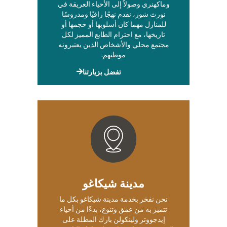
وماكهنري وصولاً إلى الأحياء العريقة في
نورث شور، نقدم نهجًا راقيًا ومدروسًا
للمنازل مهما كان أسلوبها أو حجمها أو
تاريخها، مع احترام الطابع المميز لكل
مجتمع محلي والأشخاص الذين يعتبرونه
موطنهم.
تفضل بزيارتنا
مدينة شيكاغو
نحن نفخر بخدمة مدينة شيكاغو بكل ما
تتميز به من عمق وتنوع، بدءًا من أحياء
إيدجووتر ولينكولن بارك المطلة على