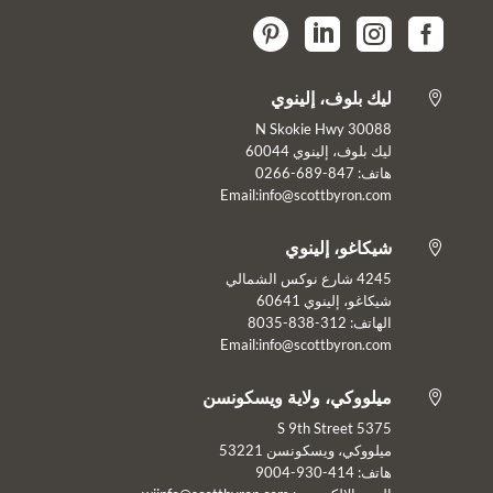




ليك بلوف، إلينوي

30088 N Skokie Hwy
ليك بلوف، إلينوي 60044
هاتف: 847-689-0266
Email:info@scottbyron.com
شيكاغو، إلينوي

4245 شارع نوكس الشمالي
شيكاغو، إلينوي 60641
الهاتف: 312-838-8035
Email:info@scottbyron.com
ميلووكي، ولاية ويسكونسن

5375 S 9th Street
ميلووكي، ويسكونسن 53221
هاتف: 414-930-9004