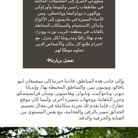
ميلووكي الكبرى إلى المجتمعات المحلية
في مقاطعات راسين وكينوشا وأوزاوكي
ووالوورث وواوكيشا وواشنطن، ومن
الأحياء المميزة في ماديسون إلى الأكواخ
وأماكن الاستجمام والممتلكات المحاطة
بالغابات في منطقة «غريت نورث وودز»،
نقدم نهجًا راقيًا ومدروسًا لكل منزل، مع
احترام طابع كل مكان والأشخاص الذين
جعلوه موطنًا لهم.
تفضل بزيارتنا
وإلى جانب هذه المناطق، قادتنا خبرتنا إلى ميشيغان (نيو
بافالو، ويونيون بيير، والمناطق المحيطة بها)، وإنديانا
ديونز، ونانتوكيت، ونابولز، وهامبتونز، وسان فرانسيسكو،
وجزر الباهاما، ووجهات متميزة أخرى. وأينما كان موقع
عقارك، فإننا نقدم لك تجربة متكاملة في مجال تصميم
الحدائق تتميز بالرقي والفخامة، مع نفس المستوى من
العناية والحرفية والدقة.