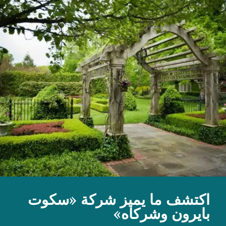
اكتشف ما يميز شركة «سكوت
بايرون وشركاه»