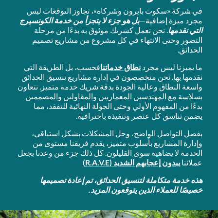
في شركة «سكوت بايرون وشركاه»، تجاوز التوقعات ليس
مجرد ميزة إضافية—
بل هو جزء لا يتجزأ من خدمة الكونسيرج
التي نقدمها
. نحن نعمل كشريك موثوق به بدءًا من مرحلة
التصور وحتى الانتهاء في كل مشروع من مشاريع تصميم
الحدائق.
ما يميزنا ليس مجرد
نطاق خدماتنا
فحسب، بل الطريقة التي
نقدمها بها. نحن متخصصون في إدارة مشاريع تنسيق الحدائق
واسعة النطاق وعالية الجودة بدقة شريك خدمة متميز. نتعاون
بسلاسة مع المهندسين المعماريين والمقاولين والمصممين
بدءًا من المفهوم الأولي وحتى الجولة النهائية للتفقد، مما
يضمن تناسق كل عنصر وتنفيذه باحترافية.
بفضل التواصل الواضح، وحل المشكلات بشكل استباقي،
وإدارة المشاريع بأسلوب متميز، يقدم فريقنا مستوى من
الخدمة لا يضاهيه سوى القليلون. كل ذلك جزء من وعدنا بجعل
عملائنا
يبدون إعجابهم الشديد (R.A.V.E)
هذه خدمة متكاملة لتنسيق الحدائق، تم إعادة تصميمها
خصيصًا للعملاء الذين يتوقعون المزيد.