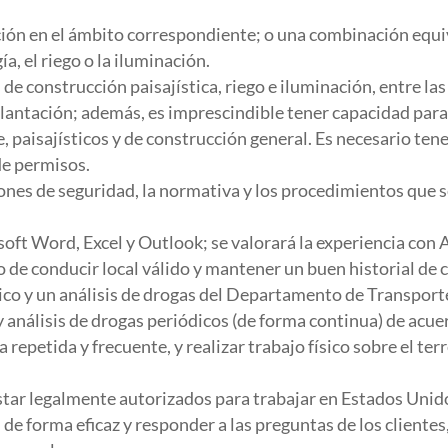
ción en el ámbito correspondiente; o una combinación equ
ía, el riego o la iluminación.
 construcción paisajística, riego e iluminación, entre las 
plantación; además, es imprescindible tener capacidad para 
e, paisajísticos y de construcción general. Es necesario te
de permisos.
es de seguridad, la normativa y los procedimientos que se
ft Word, Excel y Outlook; se valorará la experiencia con A
 de conducir local válido y mantener un buen historial de 
co y un análisis de drogas del Departamento de Transporte 
nálisis de drogas periódicos (de forma continua) de acuer
repetida y frecuente, y realizar trabajo físico sobre el ter
tar legalmente autorizados para trabajar en Estados Unid
e forma eficaz y responder a las preguntas de los clientes