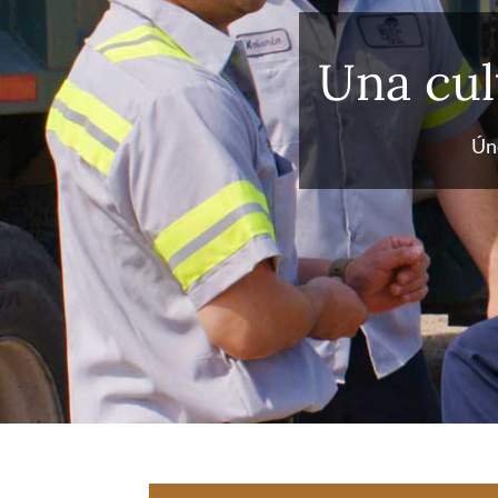
Una cul
Úne