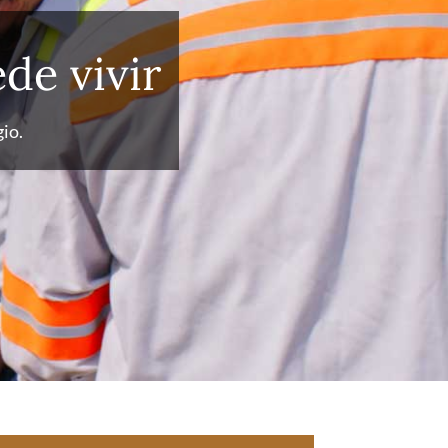
de vivir
gio.