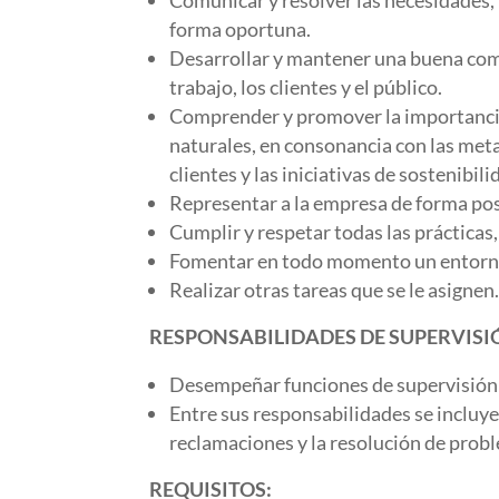
Comunicar y resolver las necesidades, 
forma oportuna.
Desarrollar y mantener una buena comu
trabajo, los clientes y el público.
Comprender y promover la importancia 
naturales, en consonancia con las metas
clientes y las iniciativas de sostenibili
Representar a la empresa de forma pos
Cumplir y respetar todas las prácticas
Fomentar en todo momento un entorno 
Realizar otras tareas que se le asignen
RESPONSABILIDADES DE SUPERVISI
Desempeñar funciones de supervisión de
Entre sus responsabilidades se incluyen 
reclamaciones y la resolución de prob
REQUISITOS: