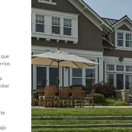
o que
rrios
a
estar
rte
ajo