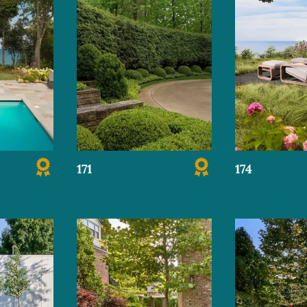
171
174