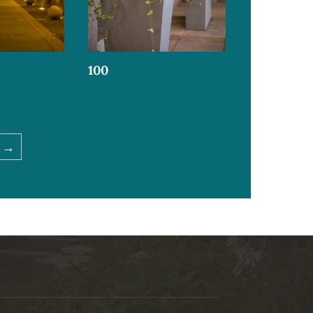
100
→