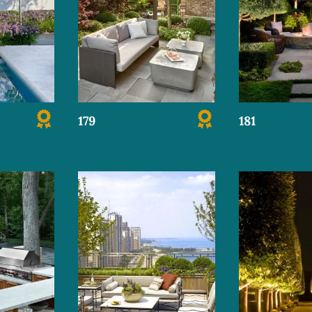
179
181