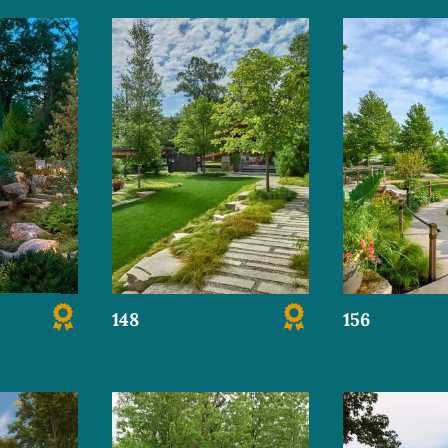
148
156