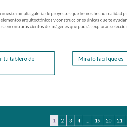
en nuestra amplia galería de proyectos que hemos hecho realidad pa
 elementos arquitectónicos y construcciones únicas que te ayudar
dos, encontrarás cientos de imágenes que podrás explorar, seleccio
r tu tablero de
Mira lo fácil que es
1
2
3
4
…
19
20
21