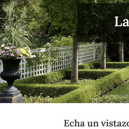
La
Echa un vistaz