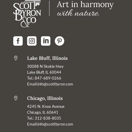




Lake Bluff, Illinois

30088 N Skokie Hwy
Lake Bluff, IL 60044
Tel.: 847-689-0266
Email:info@scottbyron.com
Chicago, Illinois

4245 N. Knox Avenue
Chicago, IL 60641
Tel.: 312-838-8035
Email:info@scottbyron.com