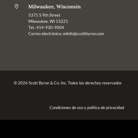
Milwaukee, Wisconsin

5375 S 9th Street
Milwaukee, WI 53221
Tel.: 414-930-9004
Correo electrónico:
wiinfo@scottbyron.com
© 2026 Scott Byron & Co. Inc. Todos los derechos reservados
Condiciones de uso
y
política de privacidad