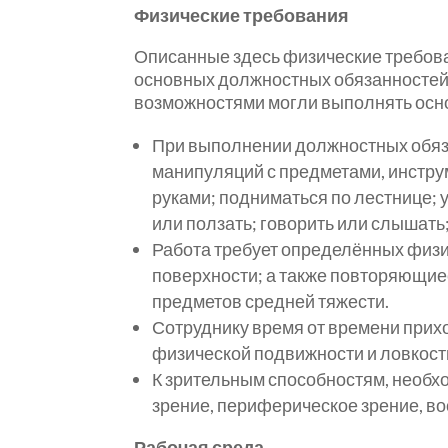
Физические требования
Описанные здесь физические требова
основных должностных обязанностей.
возможностями могли выполнять осн
При выполнении должностных обязан
манипуляций с предметами, инстру
руками; подниматься по лестнице; 
или ползать; говорить или слышать;
Работа требует определённых физич
поверхности; а также повторяющиес
предметов средней тяжести.
Сотруднику время от времени прихо
физической подвижности и ловкост
К зрительным способностям, необхо
зрение, периферическое зрение, во
Рабочая среда