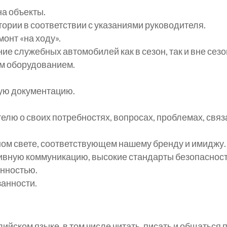
на объекты.
ории в соответствии с указаниями руководителя.
онт «на ходу».
е служебных автомобилей как в сезон, так и вне сезо
ым оборудованием.
ую документацию.
ю о своих потребностях, вопросах, проблемах, связа
ом свете, соответствующем нашему бренду и имиджу.
вную коммуникацию, высокие стандарты безопасност
енностью.
анности.
ийском языке, в том числе читать, писать и общаться 