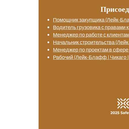
Присоед
Помощник закупщика (Лейк-Бл
Водитель грузовика с правами 
Менеджер по работе с клиента
Начальник строительства (Лей
Менеджер по проектам в сфере
Рабочий (Лейк-Блафф | Чикаго