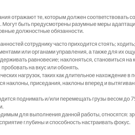
ния отражают те, которым должен соответствовать с
 Могут быть предусмотрены разумные меры адаптаци
овные должностные обязанности.
ностей сотруднику часто приходится стоять; ходить;
ментами или органами управления, а также для их ощ
удерживать равновесие; наклоняться, становиться на 
 пробовать на вкус или обонять.
еских нагрузок, таких как длительное нахождение в 
я наклоны, приседания, наклоны вперед и вытягивани
дится поднимать и/или перемещать грузы весом до 75
и.
димым для выполнения данной работы, относятся: зре
сприятие глубины и способность настраивать фокус.