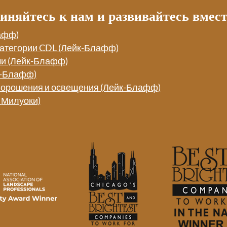
иняйтесь к нам и развивайтесь вмест
афф)
категории CDL (Лейк-Блафф)
ми (Лейк-Блафф)
к-Блафф)
 орошения и освещения (Лейк-Блафф)
|
Милуоки)