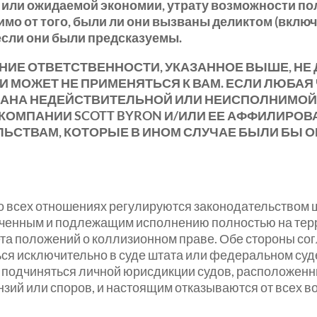
 или ожидаемой экономии, утрату возможности по
имо от того, были ли они вызваны деликтом (вклю
если они были предсказуемы.
НИЕ ОТВЕТСТВЕННОСТИ, УКАЗАННОЕ ВЫШЕ, НЕ
 МОЖЕТ НЕ ПРИМЕНЯТЬСЯ К ВАМ. ЕСЛИ ЛЮБАЯ
НАНА НЕДЕЙСТВИТЕЛЬНОЙ ИЛИ НЕИСПОЛНИМОЙ 
ОМПАНИИ SCOTT BYRON И/ИЛИ ЕЕ АФФИЛИРОВА
ЬСТВАМ, КОТОРЫЕ В ИНОМ СЛУЧАЕ БЫЛИ БЫ О
 всех отношениях регулируются законодательством шт
юченным и подлежащим исполнению полностью на тер
ета положений о коллизионном праве. Обе стороны со
я исключительно в суде штата или федеральном суде
подчиняться личной юрисдикции судов, расположенных
нзий или споров, и настоящим отказываются от всех 