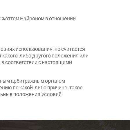
 Скоттом Байроном в отношении
ловиях использования, не считается
т какого-либо другого положения или
 в соответствии с настоящими
 иным арбитражным органом
ию по какой-либо причине, такое
льные положения Условий