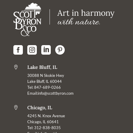




Lake Bluff, IL

30088 N Skokie Hwy
Lake Bluff, IL 60044
Tel: 847-689-0266
Email:
info@scottbyron.com
Chicago, IL

4245 N. Knox Avenue
Chicago, IL 60641
Tel: 312-838-8035