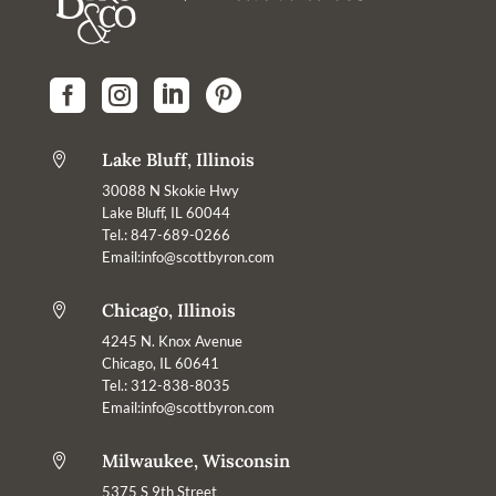




Lake Bluff, Illinois

30088 N Skokie Hwy
Lake Bluff, IL 60044
Tel.: 847-689-0266
Email:info@scottbyron.com
Chicago, Illinois

4245 N. Knox Avenue
Chicago, IL 60641
Tel.: 312-838-8035
Email:info@scottbyron.com
Milwaukee, Wisconsin

5375 S 9th Street