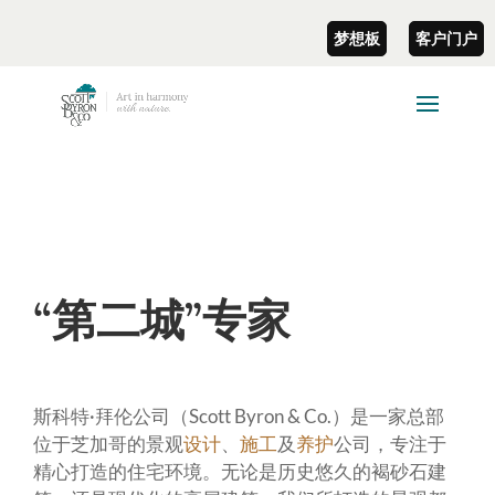
梦想板
客户门户
“第二城”专家
斯科特·拜伦公司（Scott Byron & Co.）是一家总部
位于芝加哥的景观
设计
、
施工
及
养护
公司，专注于
精心打造的住宅环境。无论是历史悠久的褐砂石建