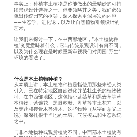
事实上：种植本土植物是你能做出的最精妙的可持
续景观设计选择之一。但要领略其之美，我们必须
跳出传统园艺的框架，深入探索更深层次的内容
——生态学、进化论，以及让自然植物引领设计的
艺术。
让我们来探讨一下，在中西部地区，“本土植物种
植”究竟意味着什么，它与传统景观设计有何不同，
以及为什么现在是时候重新审视我们对周围“野生”
环境的看法了。
什么是本土植物种植？
从本质上讲，本土植物种植是指使用那些未经人类
引入、已在特定地区自然进化并茁壮生长的植物物
种。在中西部地区，这包括小蓝茎草和黑麦草等草
本植物，紫锥花、黑眼苏珊、乳草等本土花卉，以
及荚蒾和接骨木等灌木。这些物种（从字面意义上
说）深深扎根于当地的土壤、气候模式和生态系统
之中。
与非本地物种或观赏植物不同，中西部本土植物有