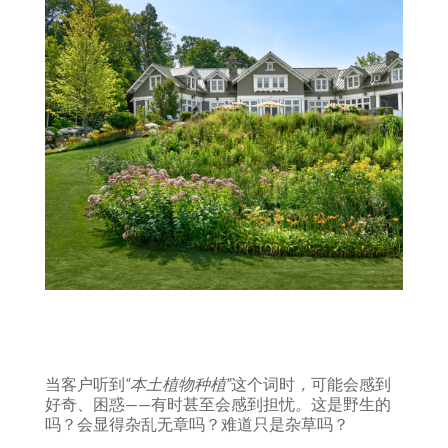
当客户听到
“本土植物种植”
这个词时
，
可能会感到
好奇、困惑——有时甚至会感到担忧
。
这是野生的
吗？会显得杂乱无章吗？难道只是杂草吗？