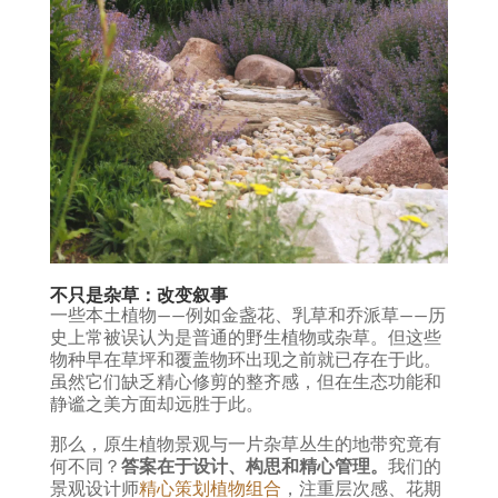
不只是杂草：改变叙事
一些本土植物——例如金盏花、乳草和乔派草——历
史上常被误认为是普通的野生植物或杂草。但这些
物种早在草坪和覆盖物环出现之前就已存在于此。
虽然它们缺乏精心修剪的整齐感，但在生态功能和
静谧之美方面却远胜于此。
那么，原生植物景观与一片杂草丛生的地带究竟有
何不同？
答案在于设计、构思和精心管理。
我们的
景观设计师
精心策划植物组合
，注重层次感、花期