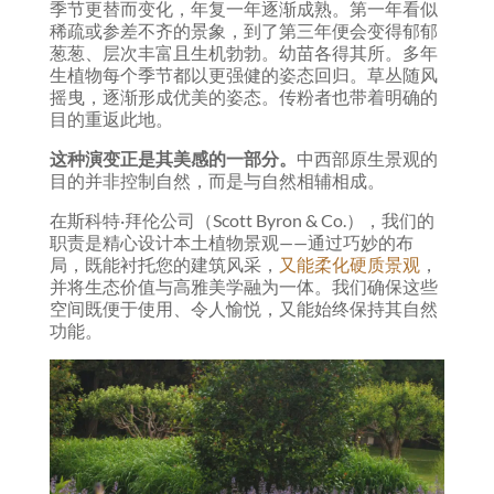
季节更替而变化，年复一年逐渐成熟。第一年看似
稀疏或参差不齐的景象，到了第三年便会变得郁郁
葱葱、层次丰富且生机勃勃。幼苗各得其所。多年
生植物每个季节都以更强健的姿态回归。草丛随风
摇曳，逐渐形成优美的姿态。传粉者也带着明确的
目的重返此地。
这种演变正是其美感的一部分。
中西部原生景观的
目的并非控制自然，而是与自然相辅相成。
在斯科特·拜伦公司（Scott Byron & Co.），我们的
职责是精心设计本土植物景观——通过巧妙的布
局，既能衬托您的建筑风采，
又能柔化硬质景观
，
并将生态价值与高雅美学融为一体。我们确保这些
空间既便于使用、令人愉悦，又能始终保持其自然
功能。