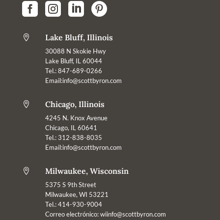




Lake Bluff, Illinois

30088 N Skokie Hwy
Lake Bluff, IL 60044
Tel.: 847-689-0266
Email:info@scottbyron.com
Chicago, Illinois

4245 N. Knox Avenue
Chicago, IL 60641
Tel.: 312-838-8035
Email:info@scottbyron.com
Milwaukee, Wisconsin

5375 S 9th Street
Milwaukee, WI 53221
Tel.: 414-930-9004
Correo electrónico:
wiinfo@scottbyron.com