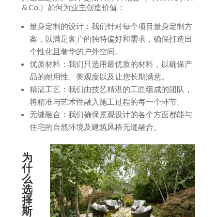
& Co.）如何为业主创造价值：
量身定制的设计：我们针对每个项目量身定制方
案，以满足客户的独特偏好和需求，确保打造出
个性化且奢华的户外空间。
优质材料：我们只选用最优质的材料，以确保产
品的耐用性、美观度以及让您长期满意。
精湛工艺：我们由技艺精湛的工匠组成的团队，
将精准与艺术性融入施工过程的每一个环节。
无缝融合：我们确保景观设计的各个方面都能与
住宅的自然环境及建筑风格无缝融合。
为
什
么
选
择
斯