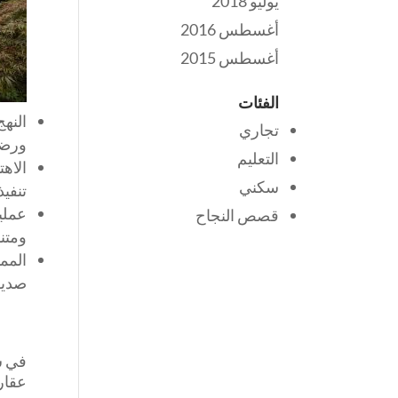
يوليو 2018
أغسطس 2016
أغسطس 2015
الفئات
النهج
تجاري
ورضا
التعليم
الاهت
سكني
تنفي
عملي
قصص النجاح
ومتنا
المم
صديقة
في ش
عقارك