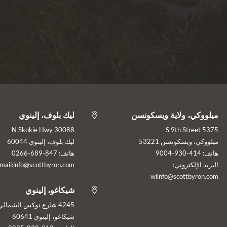
ميلووكي، ولاية ويسكونسن
ليك بلوف، إلينوي

30088 N Skokie Hwy
5375 S 9th Street
ميلووكي، ويسكونسن 53221
ليك بلوف، إلينوي 60044
هاتف: 414-930-9004
هاتف: 847-689-0266
البريد الإلكتروني:
mail:info@scottbyron.com
wiinfo@scottbyron.com
شيكاغو، إلينوي

4245 شارع نوكس الشمالي
شيكاغو، إلينوي 60641