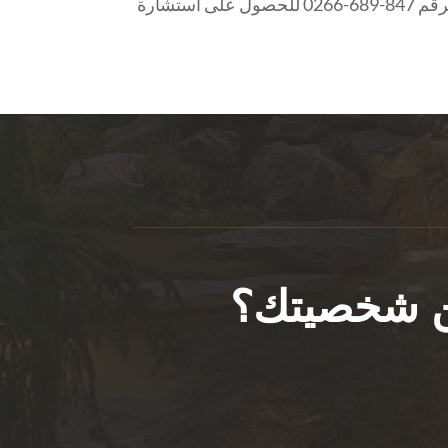
حقيقة، بفضل تفانيه وإبداعه ومهاراته التي لا مثيل لها. اتصل بنا على الرقم 847-689-0266 للحصول على استشارة
عن شخصيتك؟