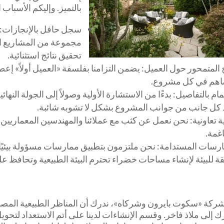
بالتميز. وإليكم الأسباب
سجل حافل بالإنجازات: ب
مجموعة من المشاريع ال
تحقيق نتائج استثنائية.
 المتمحور حول العميل: يضمن التزامنا بفلسفة «العميل أولاً» إعطاء
هم في كل مشروع.
مام بالتفاصيل: بدءًا من الاستشارة الأولية وصولاً إلى الجولة النها
ذ كل جانب من جوانب المشروع بشكل لا تشوبه شائبة.
ة تعاونية: نحن نعمل عن كثب مع عملائنا والمهندسين المعماريي
غمة.
ارسات المستدامة: نحن ملتزمون بتطبيق ممارسات مسؤولة بيئيًا
 للبيئة لإنشاء مساحات خضراء تحترم البيئة الطبيعية وتحافظ علي
ركة «سكوت بايرون وشركاه»، ندرك أن المناظر الطبيعية المصممة 
 إلى ملاذ فاخر. وقسم الإنشاءات لدينا على أتم الاستعداد لتحوي