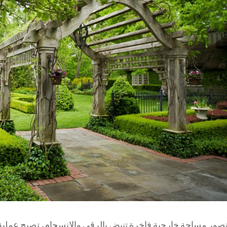
صور مساحة خارجية فاخرة تنبض بالرقي والانسجام، تصبح عملية إن