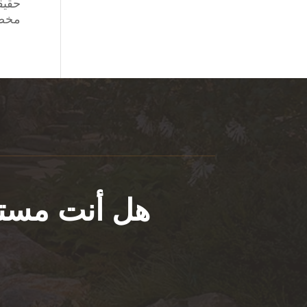
مخص
هل أنت مستع