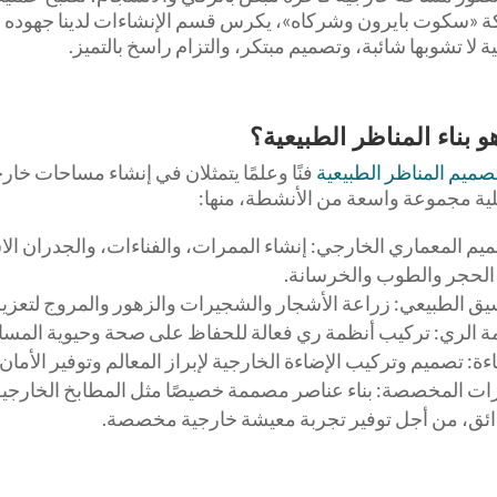
 «سكوت بايرون وشركاه»، يكرس قسم الإنشاءات لدينا جهوده 
 لا تشوبها شائبة، وتصميم مبتكر، والتزام راسخ بالتميز.
و بناء المناظر الطبيعية؟
صميم المناظر الطبيعية
فنًا وعلمًا يتمثلان في إنشاء مساحات خا
لية مجموعة واسعة من الأنشطة، منها:
يم المعماري الخارجي: إنشاء الممرات، والفناءات، والجدران الاست
الحجر والطوب والخرسانة.
سيق الطبيعي: زراعة الأشجار والشجيرات والزهور والمروج لتعزيز
ة الري: تركيب أنظمة ري فعالة للحفاظ على صحة وحيوية المسا
ءة: تصميم وتركيب الإضاءة الخارجية لإبراز المعالم وتوفير الأمان 
زات المخصصة: بناء عناصر مصممة خصيصًا مثل المطابخ الخارجية، 
ائق، من أجل توفير تجربة معيشة خارجية مخصصة.