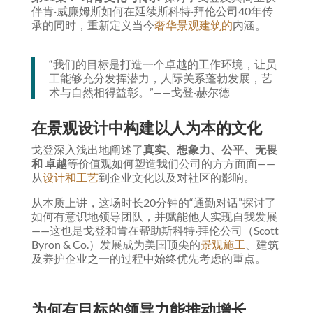
伴肯·威廉姆斯如何在延续斯科特·拜伦公司40年传
承的同时，重新定义当今
奢华景观建筑的
内涵。
“我们的目标是打造一个卓越的工作环境，让员
工能够充分发挥潜力，人际关系蓬勃发展，艺
术与自然相得益彰。”——戈登·赫尔德
在景观设计中构建以人为本的文化
戈登深入浅出地阐述了
真实、想象力、公平、无畏
和
卓越
等价值观如何塑造我们公司的方方面面——
从
设计和工艺
到企业文化以及对社区的影响。
从本质上讲，这场时长20分钟的“通勤对话”探讨了
如何有意识地领导团队，并赋能他人实现自我发展
——这也是戈登和肯在帮助斯科特·拜伦公司（Scott
Byron & Co.）发展成为美国顶尖的
景观施工
、建筑
及养护企业之一的过程中始终优先考虑的重点。
为何有目标的领导力能推动增长