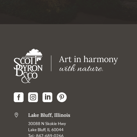




Lake Bluff, Illinois

30088 N Skokie Hwy
Lake Bluff, IL 60044
Tel.: 847-689-0266