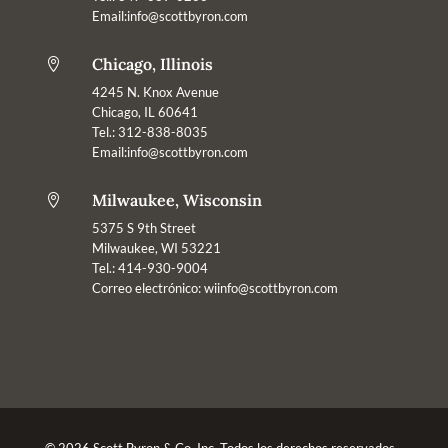
Email:info@scottbyron.com
Chicago, Illinois

4245 N. Knox Avenue
Chicago, IL 60641
Tel.: 312-838-8035
Email:info@scottbyron.com
Milwaukee, Wisconsin

5375 S 9th Street
Milwaukee, WI 53221
Tel.: 414-930-9004
Correo electrónico:
wiinfo@scottbyron.com
© 2026 Scott Byron & Co. Inc. Todos los derechos reservados