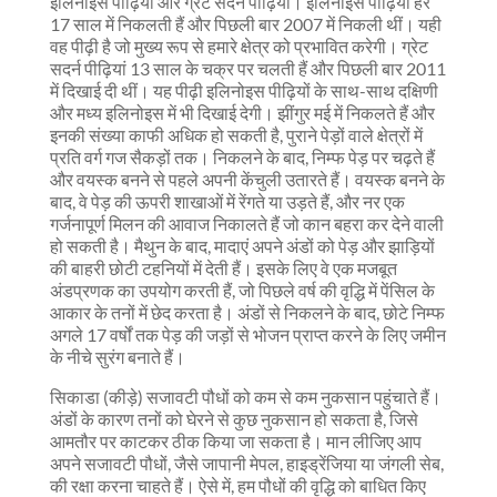
इलिनोइस पीढ़ियां और ग्रेट सदर्न पीढ़ियां। इलिनोइस पीढ़ियां हर
17 साल में निकलती हैं और पिछली बार 2007 में निकली थीं। यही
वह पीढ़ी है जो मुख्य रूप से हमारे क्षेत्र को प्रभावित करेगी। ग्रेट
सदर्न पीढ़ियां 13 साल के चक्र पर चलती हैं और पिछली बार 2011
में दिखाई दी थीं। यह पीढ़ी इलिनोइस पीढ़ियों के साथ-साथ दक्षिणी
और मध्य इलिनोइस में भी दिखाई देगी। झींगुर मई में निकलते हैं और
इनकी संख्या काफी अधिक हो सकती है, पुराने पेड़ों वाले क्षेत्रों में
प्रति वर्ग गज सैकड़ों तक। निकलने के बाद, निम्फ पेड़ पर चढ़ते हैं
और वयस्क बनने से पहले अपनी केंचुली उतारते हैं। वयस्क बनने के
बाद, वे पेड़ की ऊपरी शाखाओं में रेंगते या उड़ते हैं, और नर एक
गर्जनापूर्ण मिलन की आवाज निकालते हैं जो कान बहरा कर देने वाली
हो सकती है। मैथुन के बाद, मादाएं अपने अंडों को पेड़ और झाड़ियों
की बाहरी छोटी टहनियों में देती हैं। इसके लिए वे एक मजबूत
अंडप्रणक का उपयोग करती हैं, जो पिछले वर्ष की वृद्धि में पेंसिल के
आकार के तनों में छेद करता है। अंडों से निकलने के बाद, छोटे निम्फ
अगले 17 वर्षों तक पेड़ की जड़ों से भोजन प्राप्त करने के लिए जमीन
के नीचे सुरंग बनाते हैं।
सिकाडा (कीड़े) सजावटी पौधों को कम से कम नुकसान पहुंचाते हैं।
अंडों के कारण तनों को घेरने से कुछ नुकसान हो सकता है, जिसे
आमतौर पर काटकर ठीक किया जा सकता है। मान लीजिए आप
अपने सजावटी पौधों, जैसे जापानी मेपल, हाइड्रेंजिया या जंगली सेब,
की रक्षा करना चाहते हैं। ऐसे में, हम पौधों की वृद्धि को बाधित किए