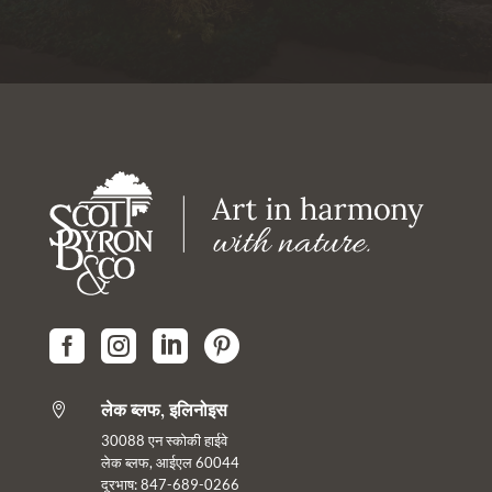




लेक ब्लफ, इलिनोइस

30088 एन स्कोकी हाईवे
लेक ब्लफ, आईएल 60044
दूरभाष: 847-689-0266