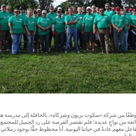
 السبت الماضي، توجهنا نحن، حوالي 80 موظفًا من شركة «سكوت بريون وشركاه»، بالحافلة
ة من نواحٍ عديدة؛ فلم تقتصر الفرصة على رد الجميل للمجتمع ف
ب مع أعضاء آخرين من عائلة SBC لا نتفاعل معهم عادةً في حياتنا اليومية. أنا محظوظ حق
 الظهر.