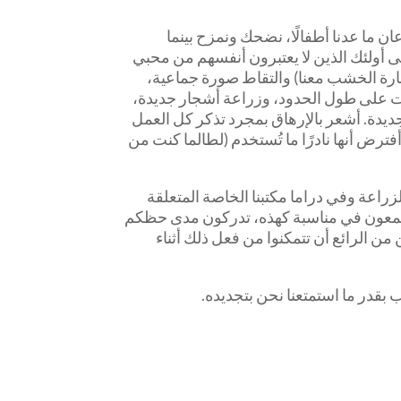
نات، صعدنا إلى الحافلة المدرسية الصفراء حوالي الساعة 8 صباحًا، وسرعان ما عدنا أطفالًا، نضحك ونمزح بينما
ى أولئك الذين لا يعتبرون أنفسهم من محبي
ارة الخشب معنا) والتقاط صورة جماعية،
رات على طول الحدود، وزراعة أشجار جديدة،
يدة. أشعر بالإرهاق بمجرد تذكر كل العمل
ترض أنها نادرًا ما تُستخدم (لطالما كنت من
زراعة وفي دراما مكتبنا الخاصة المتعلقة
 تجتمعون في مناسبة كهذه، تدركون مدى حظكم
ن الرائع أن تتمكنوا من فعل ذلك أثناء
ب بقدر ما استمتعنا نحن بتجديده.