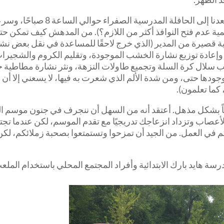
بعد أن بدأنا يومنا بفطور شهي من الدو
ية عدم فتح النوافذ أكثر من اللازم؟). من المدهش كيف تمكن حت
حية قصيرة من المدير (الذي خرج لاحقًا للمساعدة في نقل بعض نش
لة وإعادة توزيع نشارة الخشب الموجودة، وتقليم الكروم والشجي
سلال كرة السلة وتجميع طاولات النزهة، ونثر نشارة مطاطية جد
دها حتى، ومن شدة الألم الذي شعرت به فيها، لا يسعني إلا أن أف
 كما تعلمون).
ممتعاً بشكل مذهل. أعتقد أنه من السهل أن ننجرف في جنون موسم ال
 الأعصاب وتزداد انزعاجك تدريجيًا مع تقدم الموسم، لكن عندما
 في العمل. من الجيد أن تمزحوا وتستمتعوا بصحبة زملائكم، لكن م
مدرسة هايد بارك الابتدائية وأفراد المجتمع المحلي باستخدام الملع