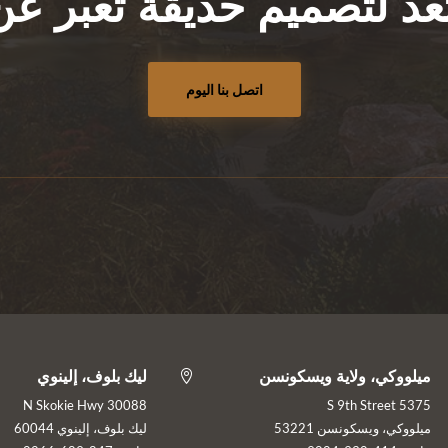
د لتصميم حديقة تعبر 
اتصل بنا اليوم
ميلووكي، ولاية ويسكونسن
ليك بلوف، إلينوي

30088 N Skokie Hwy
5375 S 9th Street
ميلووكي، ويسكونسن 53221
ليك بلوف، إلينوي 60044