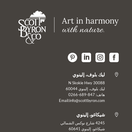




ليك بلوف، إلينوي

30088 N Skokie Hwy
ليك بلوف، إلينوي 60044
هاتف: 847-689-0266
Email:info@scottbyron.com
شيكاغو، إلينوي

4245 شارع نوكس الشمالي
شيكاغو، إلينوي 60641