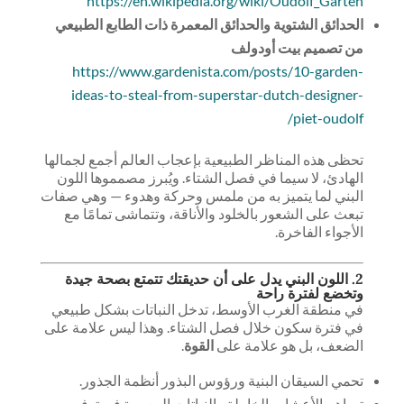
https://en.wikipedia.org/wiki/Oudolf_Garten
الحدائق الشتوية والحدائق المعمرة ذات الطابع الطبيعي
من تصميم بيت أودولف
https://www.gardenista.com/posts/10-garden-
ideas-to-steal-from-superstar-dutch-designer-
piet-oudolf/
تحظى هذه المناظر الطبيعية بإعجاب العالم أجمع لجمالها
الهادئ، لا سيما في فصل الشتاء. ويُبرز مصمموها اللون
البني لما يتميز به من ملمس وحركة وهدوء — وهي صفات
تبعث على الشعور بالخلود والأناقة، وتتماشى تمامًا مع
الأجواء الفاخرة.
2. اللون البني يدل على أن حديقتك تتمتع بصحة جيدة
وتخضع لفترة راحة
في منطقة الغرب الأوسط، تدخل النباتات بشكل طبيعي
في فترة سكون خلال فصل الشتاء. وهذا ليس علامة على
الضعف، بل هو علامة على
القوة
.
تحمي السيقان البنية ورؤوس البذور أنظمة الجذور.
تساهم الأعشاب الخاملة والنباتات المعمرة في توفير