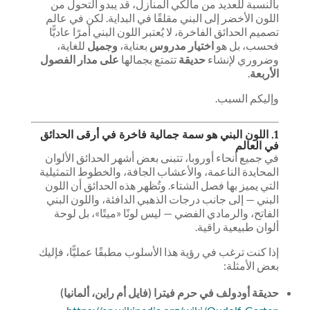
بالنسبة للعديد من مالكي المنازل، قد يبدو التحول من
اللون الأخضر إلى البني مقلقًا في البداية. لكن في عالم
تصميم الحدائق الفاخرة، لا يُعتبر اللون البني أمرًا عاديًّا
فحسب، بل هو
اختيار مدروس
بعناية،
وجميل
للغاية،
وضروري لإنشاء
حديقة
تتمتع بجمالها
على مدار الفصول
الأربعة
.
وإليكم السبب.
1. اللون البني هو سمة جمالية فاخرة في أرقى الحدائق
في العالم
في جميع أنحاء أوروبا، تتبنى بعض أشهر الحدائق الألوان
المحايدة الناعمة، والأعشاب الجافة، والخطوط التمثيلية
التي يميز بها فصل الشتاء. وتُظهر هذه الحدائق أن اللون
البني — إلى جانب درجات الذهبي الدافئة، واللون البني
الفاتح، والرمادي الفضي — ليس لونًا «ميتًا»، بل لوحة
ألوان طبيعية راقية.
إذا كنت ترغب في رؤية هذا الأسلوب مطبقًا عمليًّا، فإليك
بعض الأمثلة:
حديقة أودولف في حرم فيترا (فايل أم راين، ألمانيا)