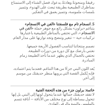
رقيقةً ومنحوتةً وهادئةً. يدعوك فصل الشتاء إلى الاستمتاع
بمناظرك الطبيعية بطريقة تبعث على الهدوء، وتتميز
بلمسات ملموسة، وتتميز بعمق في التفكير.
5. انسجام تام مع فلسفتنا «الفن في الانسجام»
يتناغم «براون» بشكل رائع مع جوهر حملة
«الفن في
الانسجام
»، التي تحتفي بالمناظر الطبيعية باعتبارها
تركيبات حية — تتغير وتنضج وتجد توازنها على مدار العام.
نصمم منتجاتنا لتناسب الفصول الأربعة جميعها.
نعتني بأرضك مع كل دورة من دورات الطبيعة.
نحتفي بالجمال الذي يظهر عندما تأخذ الطبيعة زمام
المبادرة.
يُعد اللون البني جزءًا من هذا التناغم. فعندما يتم اعتماده،
فإنه يُكمل القصة التي يرويها منظر حديقتك من موسم
إلى آخر.
خاتمة: براون جزء من هذه التحفة الفنية
لا تفقد حديقتك جمالها عندما يتحول لونها إلى البني. بل إنها
تتحول ببساطة إلى نوع مختلف من الأناقة — أناقة تتسم
بالملمس والبنية والرقي الهادئ.