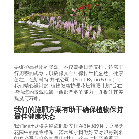
要维护高品质的景观，不仅需要日常养护，还需进
行周密的规划，以确保其全年保持生机盎然、健康
茁壮。在斯科特·拜伦公司（Scott Byron & Co.），
我们精心设计的“植物健康护理花坛施肥计划”旨在
增强您的景观抵御中西部严冬的能力，并提升其美
观度与寿命。
我们的施肥方案有助于确保植物保持
最佳健康状态
我们的计划将关键施肥期安排在8月和9月，这是为
花园中的植物根系、灌木和小树做好应对即将到来
的寒冷季节准备的最佳时机。这一时机至关重要，