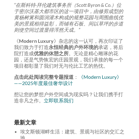
“在斯科特·拜伦建筑事务所（Scott Byron & Co.）位
于密尔沃基大都市区的这一项目中，由修剪成型的
黄杨树篱和圆润灌木构成的规整花园与周围曲线优
美的景观相得益彰，而铺有石板、间以草坪的步道
则使空间过渡显得浑然天成。”
《
Modern Luxury
》杂志的这一认可，再次印证了
我们致力于打造
永恒经典的户外环境的
承诺，将后
院打造成
优雅的休憩之所
。无论是精心雕琢的花
园，还是气势恢宏的庄园景观，我们承接的每一个
项目都彰显了我们对无与伦比工艺的热忱。
点击此处阅读完整专题报道
：
《Modern Luxury》
——2025年度最佳奢华设计
想让您的梦想户外空间成为现实吗？让我们携手打
造非凡之作。
立即联系我们
最新文章
埃文斯顿湖畔生活：建筑、景观与社区的交汇之
地