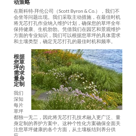
动策略
在斯科特·拜伦公司（Scott Byron & Co.），我们不
会坐等问题出现。我们采取主动措施，在最佳时机
将无芯打孔作业纳入维护计划，确保您的草坪全年
保持健康、生机勃勃。凭借我们在园艺和景观维护
方面的专业知识，我们可以根据您草坪的具体需求
和土壤类型，确定无芯打孔的最佳时机和频率。
根据
您草
坪的
需求
量身
定制
我们
深知
每片
草坪
都独一无二，因此将无芯打孔技术融入更广泛、量
身定制的养护方案中。这种个性化方案确保全面关
注您草坪健康的各个方面，从土壤板结到养分供
应。