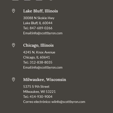
Lake Bluff, Illinois

30088 N Skokie Hwy
Lake Bluff, IL 60044
Tel.: 847-689-0266
Email:info@scottbyron.com
Chicago, Illinois

4245 N. Knox Avenue
Chicago, IL 60641
Tel.: 312-838-8035
Email:info@scottbyron.com
Milwaukee, Wisconsin

5375 S 9th Street
Milwaukee, WI 53221
Tel.: 414-930-9004
Correo electrónico:
wiinfo@scottbyron.com