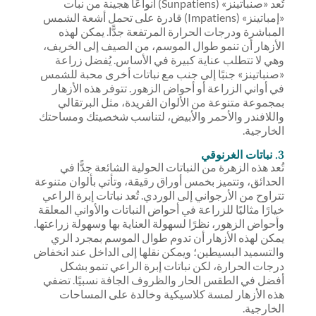
تُعد «صنباتينز» (Sunpatiens) أنواعًا هجينة من نبات
«إمباتينز» (Impatiens) قادرة على تحمل أشعة الشمس
المباشرة ودرجات الحرارة المرتفعة جدًّا. يمكن لهذه
الأزهار أن تنمو طوال الموسم، من الصيف إلى الخريف،
وهي لا تتطلب عناية كبيرة في الأساس. يُفضل زراعة
«صنباتينز» جنبًا إلى جنب مع نباتات أخرى محبة للشمس
في أواني الزراعة أو أحواض الزهور. تتوفر هذه الأزهار
بمجموعة متنوعة من الألوان الفريدة، مثل البرتقالي
واللافندر والأحمر والأبيض، لتناسب شخصيتك ومساحتك
الخارجية.
3. نباتات الغرنوقي
تُعد هذه الزهرة من النباتات الحولية الشائعة جدًّا في
الحدائق، وتتميز بخمس أوراق رقيقة، وتأتي بألوان متنوعة
تتراوح من الأرجواني إلى الوردي. تُعد نباتات إبرة الراعي
خيارًا مثاليًا للزراعة في أحواض النباتات والأواني المعلقة
وأحواض الزهور، نظرًا لسهولة العناية بها وسهولة زراعتها.
يمكن لهذه الأزهار أن تدوم طوال الموسم بمجرد الري
والتسميد البسيطين؛ ويمكن نقلها إلى الداخل عند انخفاض
درجات الحرارة، لكن نباتات إبرة الراعي تنمو بشكل
أفضل في الطقس الحار والظروف الجافة نسبيًا. تضفي
هذه الأزهار لمسة كلاسيكية وخالدة على المساحات
الخارجية.