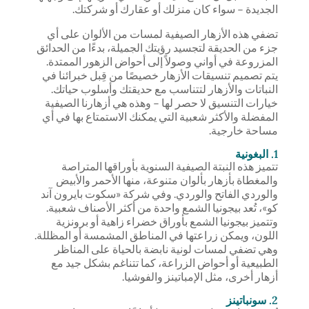
الجديدة – سواء كان منزلك أو عقارك أو شركتك.
تضفي هذه الأزهار الصيفية لمسات من الألوان على أي
جزء من الحديقة لتجسيد رؤيتك الجميلة، بدءًا من الحدائق
المزروعة في أواني وصولاً إلى أحواض الزهور الممتدة.
يتم تصميم تنسيقات الأزهار خصيصًا من قِبل خبرائنا في
النباتات والأزهار لتتناسب مع حديقتك وأسلوب حياتك.
خيارات التنسيق لا حصر لها – وهذه هي أزهارنا الصيفية
المفضلة والأكثر شعبية التي يمكنك الاستمتاع بها في أي
مساحة خارجية.
1. البغونية
تتميز هذه النبتة الصيفية السنوية بأوراقها المتراصة
والمغطاة بأزهار بألوان متنوعة، منها الأحمر والأبيض
والوردي الفاتح والوردي. وفي شركة «سكوت بايرون آند
كو»، تُعد بيجونيا الشمع واحدة من أكثر الأصناف شعبية.
وتتميز بيجونيا الشمع بأوراق خضراء زاهية أو برونزية
اللون، ويمكن زراعتها في المناطق المشمسة أو المظللة.
وهي تضفي لمسات لونية نابضة بالحياة على المناظر
الطبيعية أو أحواض الزراعة، كما تتناغم بشكل جيد مع
أزهار أخرى، مثل الإمباتينز والفوشيا.
2. سونباتينز