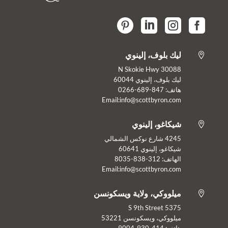




ليك بلوف، إلينوي

30088 N Skokie Hwy
ليك بلوف، إلينوي 60044
هاتف: 847-689-0266
Email:info@scottbyron.com
شيكاغو، إلينوي

4245 شارع نوكس الشمالي
شيكاغو، إلينوي 60641
الهاتف: 312-838-8035
Email:info@scottbyron.com
ميلووكي، ولاية ويسكونسن

5375 S 9th Street
ميلووكي، ويسكونسن 53221
هاتف: 414-930-9004