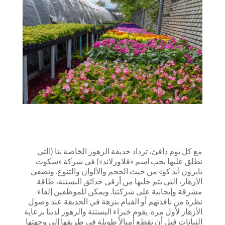
مع كل يوم دافئ، تزداد حديقة الزهور الخاصة بنا (التي
نطلق عليها بحب اسم «فلاورلاند») في شركة «سكوت
بايرون آند كو» من حيث الحجم والألوان والتنوع. وتضفي
الأزهار، التي يتم جلبها من أرقى حدائق البستنة، طاقة
مشرقة وإيجابية على شركتنا. ويمكن للموظفين إلقاء
نظرة من نافذتهم أو القيام بنزهة في الحديقة عند وصول
الأزهار لأول مرة.
يقوم خبراء البستنة والزهور لدينا برعاية
النباتات قبل أن تقطع أميالاً طويلة في طريقها إلى وجهتها