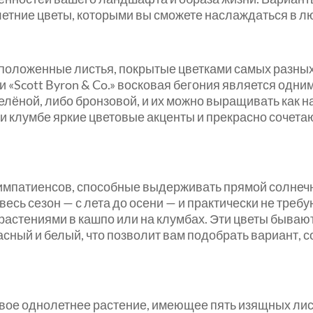
тние цветы, которыми вы сможете наслаждаться в л
сположенные листья, покрытые цветками самых разных
и «Scott Byron & Co.» восковая бегония является одни
елёной, либо бронзовой, и их можно выращивать как на
 клумбе яркие цветовые акценты и прекрасно сочетаю
импатиенсов, способные выдерживать прямой солнечн
весь сезон — с лета до осени — и практически не тре
растениями в кашпо или на клумбах. Эти цветы бываю
асный и белый, что позволит вам подобрать вариант,
овое однолетнее растение, имеющее пять изящных лис