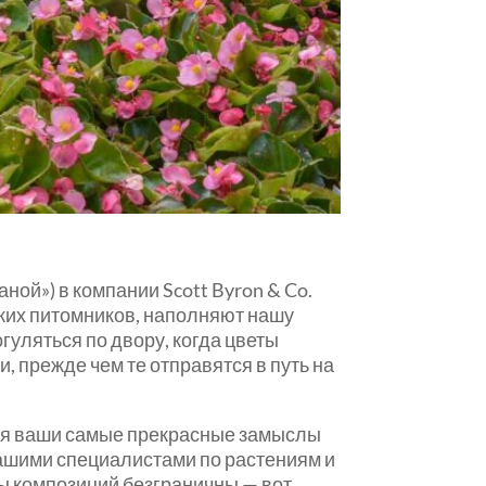
ой») в компании Scott Byron & Co.
ских питомников, наполняют нашу
гуляться по двору, когда цветы
 прежде чем те отправятся в путь на
ая ваши самые прекрасные замыслы
нашими специалистами по растениям и
ы композиций безграничны — вот