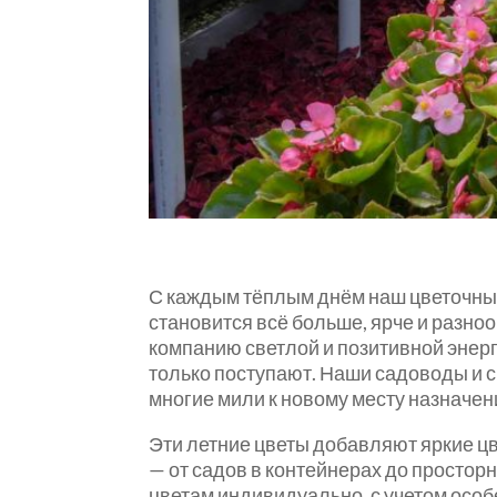
С каждым тёплым днём наш цветочный 
становится всё больше, ярче и разн
компанию светлой и позитивной энерги
только поступают.
Наши садоводы и с
многие мили к новому месту назначен
Эти летние цветы добавляют яркие 
— от садов в контейнерах до просто
цветам индивидуально, с учетом осо