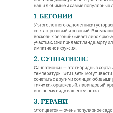
наши любимые и самые популярные ле
1. БЕГОНИИ
У этого летнего однолетника густора
светло-розовый и розовый. В компани
восковых бегоний бывает либо ярко-з
участках. Они придают ландшафту или
импатиенс и фуксия.
2. СУНПАТИЕНС
Санпатиенсы — это гибридные сорта 
температуры. Эти цветы могут цвести 
сочетать с другими солнцелюбивыми 
таких как оранжевый, лавандовый, кр
внешнему виду вашего участка.
3. ГЕРАНИ
Этот цветок — очень популярное сад