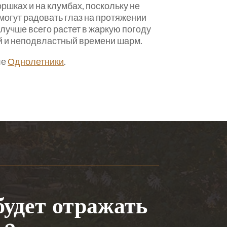
ршках и на клумбах, поскольку не
 могут радовать глаз на протяжении
лучше всего растет в жаркую погоду
ий и неподвластный времени шарм.
ле
Однолетники
.
будет отражать