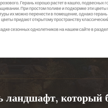
розового. Герань хорошо растет в кашпо, подвесных го
ращивании. При простом поливе и подкормке эти цветы
туры их можно перенести в помещение, однако герань 
ти цветы придают открытому пространству классическ
садке сезонных однолетников на нашем сайте в разде
ь ландшафт, который 