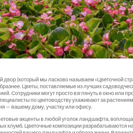
двор (который мы ласково называем «Цветочной стран
ообразнее. Цветы, поставляемые из лучших садоводче
ей. Сотрудники могут просто взглянуть в окно или про
пециалисты по цветоводству ухаживают за растениями,
ия — вашему дому, участку или офису.
цветовые акценты в любой уголок ландшафта, воплощ
рных клумб. Цветочные композиции разрабатываются 
бенностей вашего ландшафта и образа жизни. Вариант