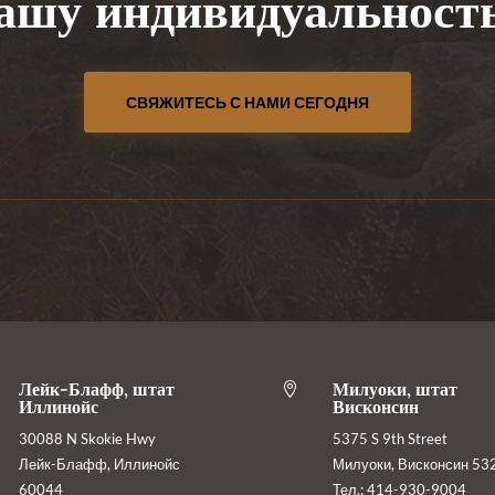
ашу индивидуальност
СВЯЖИТЕСЬ С НАМИ СЕГОДНЯ
Лейк-Блафф, штат
Милуоки, штат

Иллинойс
Висконсин
30088 N Skokie Hwy
5375 S 9th Street
Лейк-Блафф, Иллинойс
Милуоки, Висконсин 53
60044
Тел.: 414-930-9004