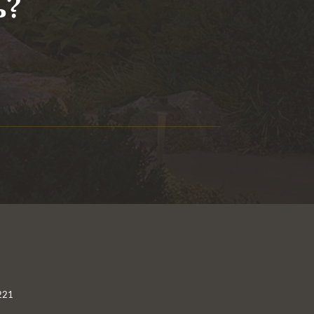
ь?
221