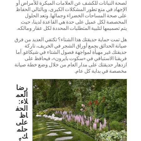
لصحة النباتات للكشف عن العلامات المبكرة للأمراض أو
الإجهاد في منع تطور المشكلات الكبرى، وبالتالي الحفاظ
على صحة المساحات الخضراء وجمالها. وتعد الحلول
المخصصة لكل عميل على حدة هي القاعدة لدينا، حيث
يتم تصميمها لتلبية المتطلبات المحددة لكل عقار ومالكه.
هل تمت حماية حديقتك هذا الشتاء؟ تكتفي العديد من فرق
صيانة الحدائق بجمع أوراق الشجر في الخريف، تاركة
حديقتك غير مهيأة لمواجهة فصول الشتاء في شيكاغو. أما
فريقنا الاستباقي في «سكوت بايرون»، فيحافظ على
ازدهار حديقتك على مدار العام من خلال وضع خطة صيانة
مخصصة في بداية كل عام.
رضا
العم
لاء:
الحف
اظ
على
حلم
ك