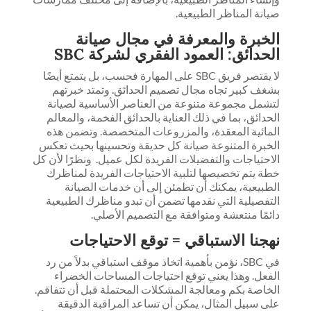
صيانة المناظر الطبيعية.
الخبرة والمعرفة في مجال صيانة
الحدائق: العمود الفقري لشركة SBC
لا يقتصر فريق SBC على المهارة فحسب، بل يتمتع أيضًا
بشغف كبير تجاه مجال تصميم الحدائق. وتمتد خبرتهم
لتشمل مجموعة متنوعة من العناصر الأساسية لصيانة
الحدائق، بما في ذلك العناية بالحدائق الفخمة، والمعالم
المائية المعقدة، والمزروعات المتخصصة. وتضمن هذه
الخبرة المتنوعة صيانة كل حديقة وتحسينها بحيث تعكس
الاحتياجات والتفضيلات الفريدة لكل عميل. ونظرًا لأن كل
خطة يتم تخصيصها لتلبية الاحتياجات الفريدة لمناظرك
الطبيعية، يمكنك أن تطمئن إلى أن خدمات الصيانة
التفصيلية التي نقدمها تضمن أن تبدو مناظرك الطبيعية
دائمًا منتعشة ومتوافقة مع التصميم الأصلي.
نهجنا الاستباقي = توقع الاحتياجات
في SBC، نؤمن بأهمية اتخاذ موقف استباقي بدلاً من رد
الفعل. وهذا يعني توقع احتياجات المساحات الخضراء
الخاصة بكم ومعالجة المشكلات المحتملة قبل أن تتفاقم.
على سبيل المثال، يمكن أن تساعد المراقبة الدقيقة