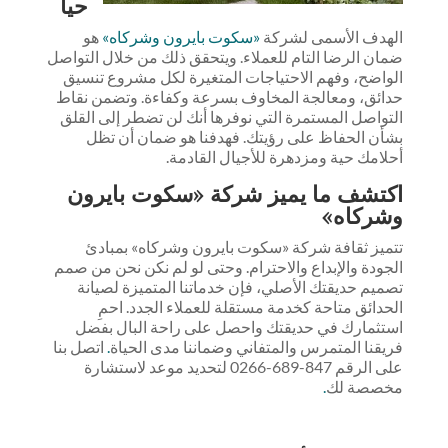
حياً
الهدف الأسمى لشركة
«سكوت بايرون وشركاه»
هو
ضمان الرضا التام للعملاء. ويتحقق ذلك من خلال التواصل
الواضح، وفهم الاحتياجات المتغيرة لكل مشروع تنسيق
حدائق، ومعالجة المخاوف بسرعة وكفاءة. وتضمن نقاط
التواصل المستمرة التي نوفرها أنك لن تضطر إلى القلق
بشأن الحفاظ على رؤيتك. فهدفنا هو ضمان أن تظل
أحلامك حية ومزدهرة للأجيال القادمة.
اكتشف ما يميز شركة «سكوت بايرون
وشركاه»
تتميز ثقافة شركة «سكوت بايرون وشركاه» بمبادئ
الجودة والإبداع والاحترام. وحتى لو لم نكن نحن من صمم
تصميم حديقتك الأصلي، فإن خدماتنا المتميزة لصيانة
الحدائق متاحة كخدمة مستقلة للعملاء الجدد. احمِ
استثمارك في حديقتك واحصل على راحة البال بفضل
فريقنا المتمرس والمتفاني وضماننا مدى الحياة
.
اتصل بنا
على الرقم 847-689-0266 لتحديد موعد لاستشارة
مخصصة لك
.