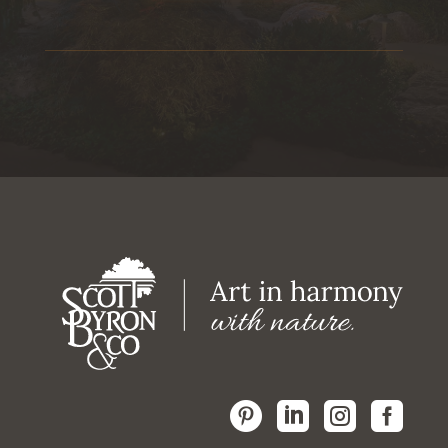



