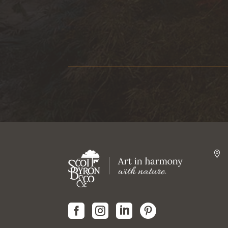




