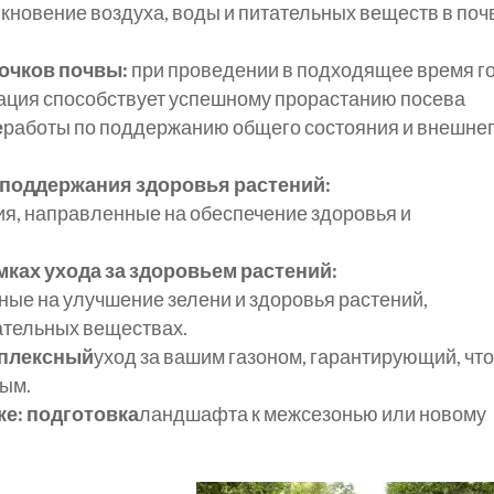
кновение воздуха, воды и питательных веществ в поч
лочков почвы:
при проведении в подходящее время г
эрация способствует успешному прорастанию посева
е
работы по поддержанию общего состояния и внешне
 поддержания здоровья растений:
ия, направленные на обеспечение здоровья и
мках ухода за здоровьем растений:
ые на улучшение зелени и здоровья растений,
тельных веществах.
мплексный
уход за вашим газоном, гарантирующий, что
вым.
е: подготовка
ландшафта к межсезонью или новому