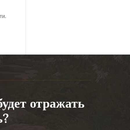
ти.
будет отражать
ь?