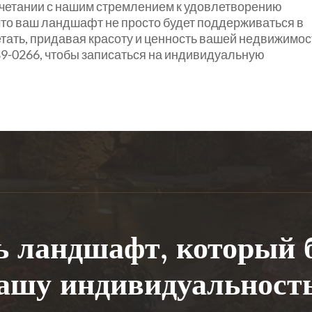
четании с нашим стремлением к удовлетворению
что ваш ландшафт не просто будет поддерживаться в
етать, придавая красоту и ценность вашей недвижимос
89-0266, чтобы записаться на индивидуальную
ь ландшафт, который 
ашу индивидуальност