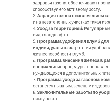
здоровья газона, обеспечивают прони
способствуя его активному росту.
Аэрация газона с извлечением к
и на незатененных участках такая а
Уход за территорией: Регулярны
вида ландшафта.
Программа удобрения клумб для
индивидуальные
стратегии удобрен
жизнеспособности клумб.
Программа внесения железа в ра
специальные
процедуры, направленн
нуждающихся в дополнительных пита
Программа ухода за газоном: ко
останется пышным, зеленым и здоро
Заключительные работы по уборк
циклу роста.