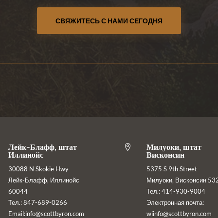
СВЯЖИТЕСЬ С НАМИ СЕГОДНЯ
Лейк-Блафф, штат
Милуоки, штат

Иллинойс
Висконсин
30088 N Skokie Hwy
5375 S 9th Street
Лейк-Блафф, Иллинойс
Милуоки, Висконсин 53
60044
Тел.: 414-930-9004
Тел.: 847-689-0266
Электронная почта:
Email:info@scottbyron.com
wiinfo@scottbyron.com