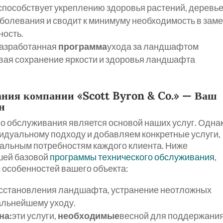
способствует укреплению здоровья растений, деревье
аболевания и сводит к минимуму необходимость в зам
ность.
разработанная
программа
ухода за ландшафтом
ивая сохранение яркости и здоровья ландшафта
ания компании «Scott Byron & Co.» — Ваш
н
о обслуживания является основой наших услуг. Одна
идуальному подходу и добавляем конкретные услуги,
кальным потребностям каждого клиента. Ниже
шей базовой
программы технического обслуживания
,
 особенностей вашего объекта:
осстановления ландшафта, устранение неотложных
дальнейшему уходу.
на:
эти услуги,
необходимые
весной для поддержани