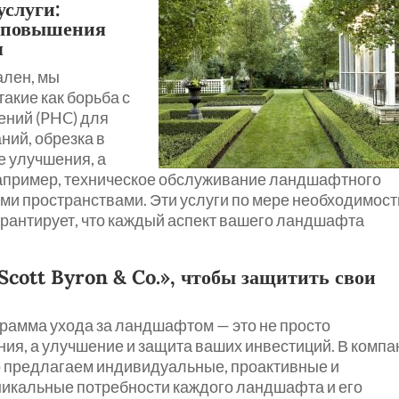
услуги:
 повышения
я
ален, мы
акие как борьба с
ений (PHC) для
ий, обрезка в
е улучшения, а
например, техническое обслуживание ландшафтного
ми пространствами. Эти услуги по мере необходимост
арантирует, что каждый аспект вашего ландшафта
Scott Byron & Co.», чтобы защитить свои
ограмма ухода за ландшафтом — это не просто
я, а улучшение и защита ваших инвестиций. В компа
что предлагаем индивидуальные, проактивные и
никальные потребности каждого ландшафта и его