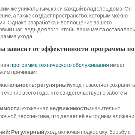
им же уникальным, как и каждый владелец дома. Он
ние, а также создает пространство, которым можно
ими. Однако разработка и воплощение вашего
рвый шаг, ведь для того, чтобы ваша мечта оставалас
грамма ухода.
на зависит от эффективности программы по
сная
программа технического обслуживания
имеет
ьким причинам:
екательность: регулярный
уход позволяет сохранит
ечение всего года, что свидетельствует о заботе и
имости:
Ухоженная
недвижимость
значительно
рочной перспективе, что делает её выгодным вложен
ний: Регулярный
уход, включая подкормку, борьбу с