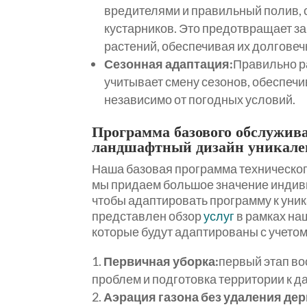
вредителями и правильный полив, 
кустарников. Это предотвращает з
растений, обеспечивая их долговеч
Сезонная адаптация:
Правильно 
учитывает смену сезонов, обеспеч
независимо от погодных условий.
Программа базового обслужив
ландшафтный дизайн уникале
Наша базовая программа техническог
мы придаем большое значение индив
чтобы адаптировать программу к уни
представлен обзор
услуг
в рамках на
которые будут адаптированы с учетом
Первичная уборка:
первый этап в
проблем и подготовка территории к 
Аэрация газона без удаления дер