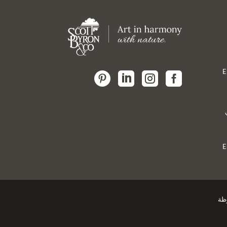
E




E