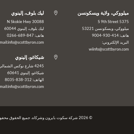
ميلووكي، ولاية ويسكونسن
ليك بلوف، إلينوي

30088 N Skokie Hwy
5375 S 9th Street
ميلووكي، ويسكونسن 53221
ليك بلوف، إلينوي 60044
هاتف: 414-930-9004
هاتف: 847-689-0266
البريد الإلكتروني:
mail:info@scottbyron.com
wiinfo@scottbyron.com
شيكاغو، إلينوي

4245 شارع نوكس الشمالي
شيكاغو، إلينوي 60641
الهاتف: 312-838-8035
mail:info@scottbyron.com
© 2026 شركة سكوت بايرون وشركاه. جميع الحقوق محفوظة