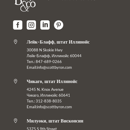




Лейк-Блафф, штат Иллинойс

30088 N Skokie Hwy
Лейк-Блафф, Иллинойс 60044
Тел.: 847-689-0266
Email:info@scottbyron.com
Чикаго, штат Иллинойс

4245 N. Knox Avenue
Чикаго, Иллинойс 60641
Тел.: 312-838-8035
Email:info@scottbyron.com
Милуоки, штат Висконсин

5375 S 9th Street