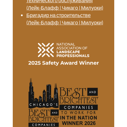
технического обслуживания
(Лейк-Блафф | Чикаго | Милуоки)
Бригадир на строительстве
(Лейк-Блафф | Чикаго | Милуоки)