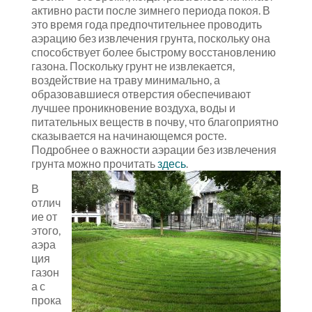
активно расти после зимнего периода покоя. В
это время года предпочтительнее проводить
аэрацию без извлечения грунта, поскольку она
способствует более быстрому восстановлению
газона. Поскольку грунт не извлекается,
воздействие на траву минимально, а
образовавшиеся отверстия обеспечивают
лучшее проникновение воздуха, воды и
питательных веществ в почву, что благоприятно
сказывается на начинающемся росте.
Подробнее о важности аэрации без извлечения
грунта можно прочитать
здесь
.
В
отлич
ие от
этого,
аэра
ция
газон
а с
прока