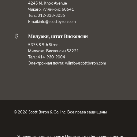
4245 N. Knox Avenue
Чикаго, Иллинойс 60641
Тел.: 312-838-8035
Email:info@scottbyron.com
Милуоки, штат Висконсин

5375 S 9th Street
Милуоки, Висконсин 53221
Тел.: 414-930-9004
Электронная почта:
wiinfo@scottbyron.com
© 2026 Scott Byron & Co. Inc. Все права защищены
Условия использования
и
Политика конфиденциальности