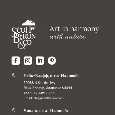




Лейк-Блафф, штат Иллинойс

30088 N Skokie Hwy
Лейк-Блафф, Иллинойс 60044
Тел.: 847-689-0266
Email:info@scottbyron.com
Чикаго, штат Иллинойс
