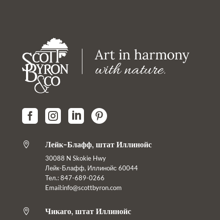




Лейк-Блафф, штат Иллинойс

30088 N Skokie Hwy
Лейк-Блафф, Иллинойс 60044
Тел.: 847-689-0266
Email:info@scottbyron.com
Чикаго, штат Иллинойс
