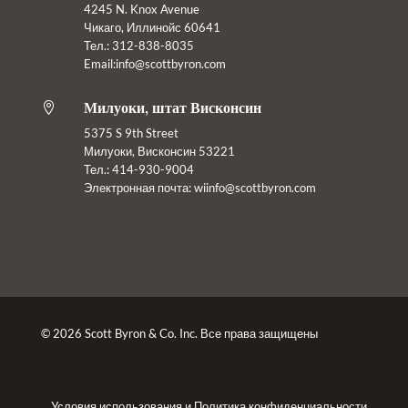
4245 N. Knox Avenue
Чикаго, Иллинойс 60641
Тел.: 312-838-8035
Email:info@scottbyron.com
Милуоки, штат Висконсин

5375 S 9th Street
Милуоки, Висконсин 53221
Тел.: 414-930-9004
Электронная почта:
wiinfo@scottbyron.com
© 2026 Scott Byron & Co. Inc. Все права защищены
Условия использования
и
Политика конфиденциальности