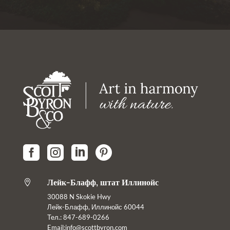




Лейк-Блафф, штат Иллинойс

30088 N Skokie Hwy
Лейк-Блафф, Иллинойс 60044
Тел.: 847-689-0266
Email:info@scottbyron.com