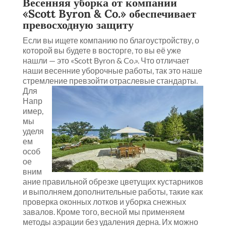
Весенняя уборка от компании
«Scott Byron & Co.» обеспечивает
превосходную защиту
Если вы ищете компанию по благоустройству, о
которой вы будете в восторге, то вы её уже
нашли — это «Scott Byron & Co.». Что отличает
наши весенние уборочные работы, так это наше
стремление превзойти отраслевые стандарты.
Для
Напр
имер,
мы
уделя
ем
особ
ое
вним
ание правильной обрезке цветущих кустарников
и выполняем дополнительные работы, такие как
проверка оконных лотков и уборка снежных
завалов. Кроме того, весной мы применяем
методы аэрации без удаления дерна. Их можно