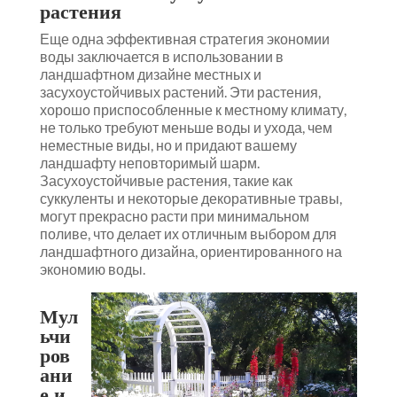
растения
Еще одна эффективная стратегия экономии
воды заключается в использовании в
ландшафтном дизайне местных и
засухоустойчивых растений. Эти растения,
хорошо приспособленные к местному климату,
не только требуют меньше воды и ухода, чем
неместные виды, но и придают вашему
ландшафту неповторимый шарм.
Засухоустойчивые растения, такие как
суккуленты и некоторые декоративные травы,
могут прекрасно расти при минимальном
поливе, что делает их отличным выбором для
ландшафтного дизайна, ориентированного на
экономию воды.
Мул
ьчи
ров
ани
е и