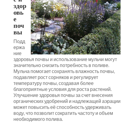
здор
овь
е
поч
вы
Подд
ержа
ние
здоровья почвы и использование мульчи могут
значительно снизить потребность в поливе.
Мульча помогает сохранять влажность почвы,
подавляет рост сорняков и регулирует
температуру почвы, создавая более
благоприятные условия для роста растений.
Улучшение здоровья почвы за счет внесения
органических удобрений и надлежащей аэрации
может повысить её способность удерживать
воду, что позволит сократить частоту и объем
необходимого полива.