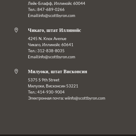
Лейк-Блафф, Иллинойс 60044
Тел.: 847-689-0266
Email:info@scottbyron.com
Чикаго, штат Иллинойс

4245 N. Knox Avenue
Чикаго, Иллинойс 60641
Тел.: 312-838-8035
Email:info@scottbyron.com
Милуоки, штат Висконсин

5375 S 9th Street
Милуоки, Висконсин 53221
Тел.: 414-930-9004
Электронная почта:
wiinfo@scottbyron.com