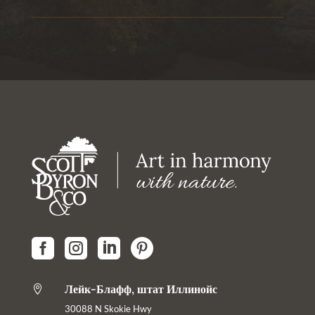




Лейк-Блафф, штат Иллинойс

30088 N Skokie Hwy